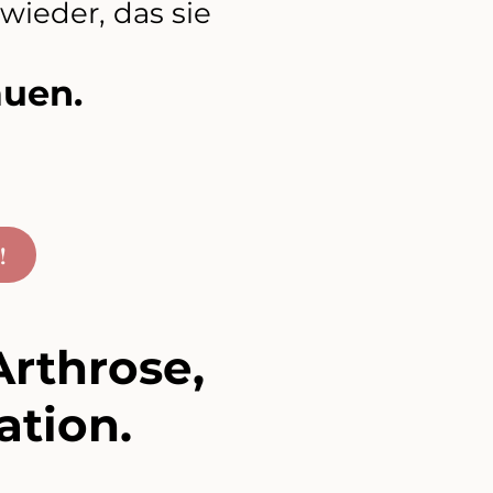
wieder, das sie
auen.
!
Arthrose,
tion.