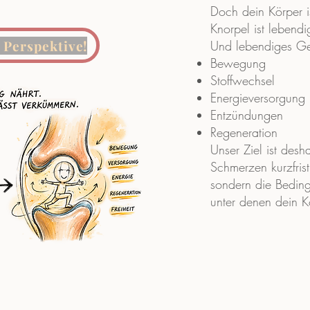
Doch dein Körper i
Knorpel ist leben
 Perspektive!
Und lebendiges Ge
Bewegung
Stoffwechsel
Energieversorgung
Entzündungen
Regeneration
Unser Ziel ist desha
Schmerzen kurzfris
sondern die Bedin
unter denen dein K