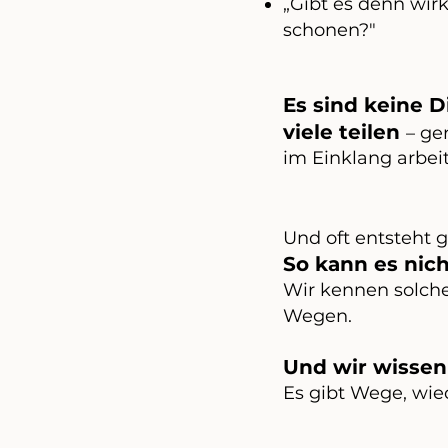
„Gibt es denn wi
schonen?"
Es sind keine 
viele teilen
– ge
im Einklang arbei
Und oft entsteht 
So kann es nic
Wir kennen solche
Wegen.
Und wir wissen
Es gibt Wege, wie