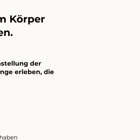
em Körper
en.
mstellung der
ge erleben, die
 haben