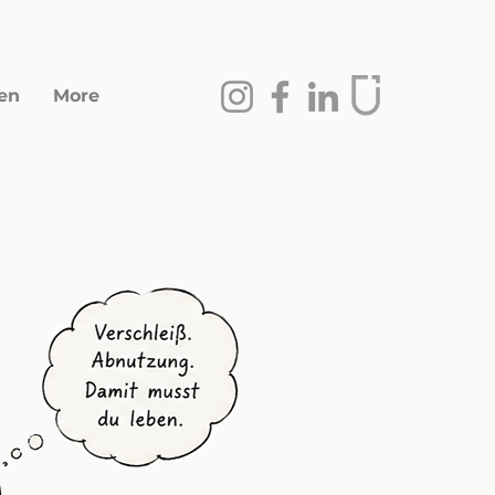
en
More