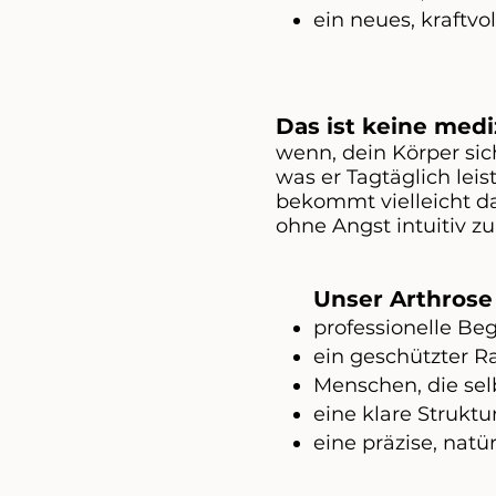
ein neues, kraftvo
Das ist keine med
wenn, dein Körper si
was er Tagtäglich leis
bekommt vielleicht da
ohne Angst intuitiv 
Unser
Arthros
professionelle Be
ein geschützter 
Menschen, die se
eine klare Struktur
eine präzise, nat