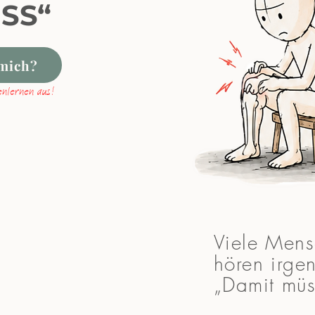
ISS“
 mich?
enlernen aus!
​Viele Mens
hören
irge
„Damit müs