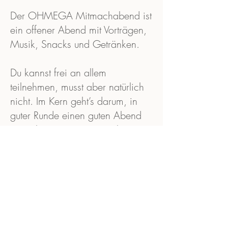
Der OHMEGA Mitmachabend ist
ein offener Abend mit Vorträgen,
Musik, Snacks und Getränken.
Du kannst frei an allem
teilnehmen, musst aber natürlich
nicht. Im Kern geht’s darum, in
guter Runde einen guten Abend
zu verbringen. Komm vorbei. Wir
freuen uns auf dich!
Ab 19 Uhr Langestraße 22 in
Rahden bei Körperhandwerk